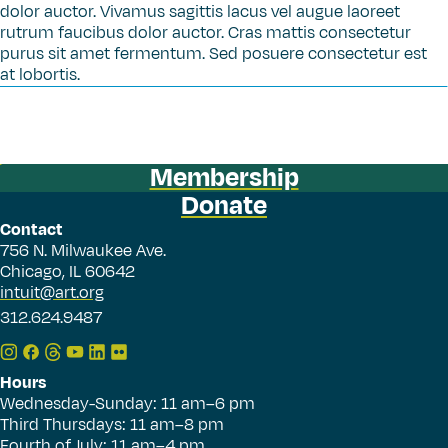
dolor auctor. Vivamus sagittis lacus vel augue laoreet
rutrum faucibus dolor auctor. Cras mattis consectetur
purus sit amet fermentum. Sed posuere consectetur est
at lobortis.
Membership
Donate
Contact
756 N. Milwaukee Ave.
Chicago, IL 60642
intuit@art.org
312.624.9487
Hours
Wednesday-Sunday: 11 am–6 pm
Third Thursdays: 11 am–8 pm
Fourth of July: 11 am–4 pm