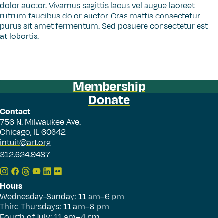
dolor auctor. Vivamus sagittis lacus vel augue laoreet
rutrum faucibus dolor auctor. Cras mattis consectetur
purus sit amet fermentum. Sed posuere consectetur est
at lobortis.
Membership
Donate
Contact
756 N. Milwaukee Ave.
Chicago, IL 60642
intuit@art.org
312.624.9487
Hours
Wednesday-Sunday: 11 am–6 pm
Third Thursdays: 11 am–8 pm
Fourth of July: 11 am–4 pm